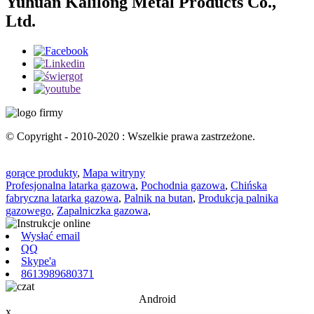
Yuhuan Kalilong Metal Products Co.,
Ltd.
© Copyright - 2010-2020 : Wszelkie prawa zastrzeżone.
gorące produkty
,
Mapa witryny
Profesjonalna latarka gazowa
,
Pochodnia gazowa
,
Chińska
fabryczna latarka gazowa
,
Palnik na butan
,
Produkcja palnika
gazowego
,
Zapalniczka gazowa
,
Wysłać email
QQ
Skype'a
8613989680371
Android
x