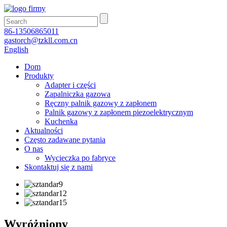
86-13506865011
gastorch@tzkll.com.cn
English
Dom
Produkty
Adapter i części
Zapalniczka gazowa
Ręczny palnik gazowy z zapłonem
Palnik gazowy z zapłonem piezoelektrycznym
Kuchenka
Aktualności
Często zadawane pytania
O nas
Wycieczka po fabryce
Skontaktuj się z nami
Wyróżniony