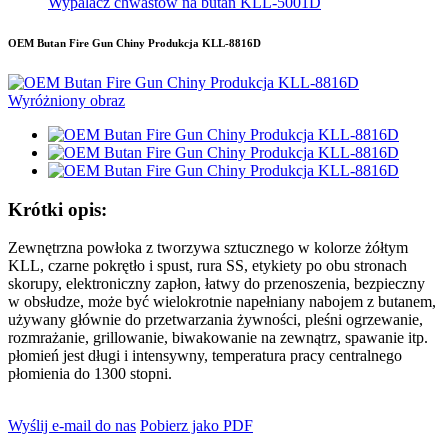
Wypalacz chwastów na butan KLL-5001D
OEM Butan Fire Gun Chiny Produkcja KLL-8816D
Krótki opis:
Zewnętrzna powłoka z tworzywa sztucznego w kolorze żółtym
KLL, czarne pokrętło i spust, rura SS, etykiety po obu stronach
skorupy, elektroniczny zapłon, łatwy do przenoszenia, bezpieczny
w obsłudze, może być wielokrotnie napełniany nabojem z butanem,
używany głównie do przetwarzania żywności, pleśni ogrzewanie,
rozmrażanie, grillowanie, biwakowanie na zewnątrz, spawanie itp.
płomień jest długi i intensywny, temperatura pracy centralnego
płomienia do 1300 stopni.
Wyślij e-mail do nas
Pobierz jako PDF