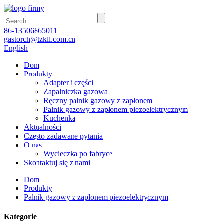
86-13506865011
gastorch@tzkll.com.cn
English
Dom
Produkty
Adapter i części
Zapalniczka gazowa
Ręczny palnik gazowy z zapłonem
Palnik gazowy z zapłonem piezoelektrycznym
Kuchenka
Aktualności
Często zadawane pytania
O nas
Wycieczka po fabryce
Skontaktuj się z nami
Dom
Produkty
Palnik gazowy z zapłonem piezoelektrycznym
Kategorie